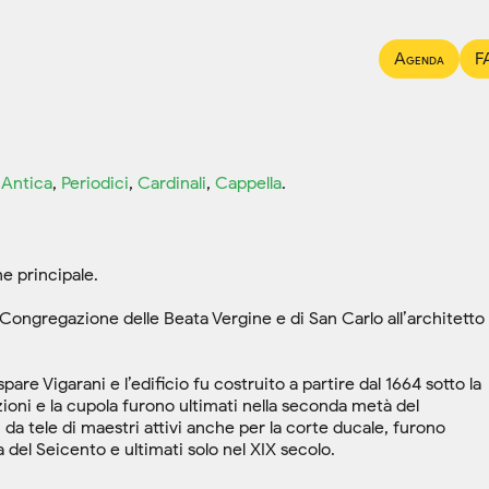
Agenda
F
 Antica
,
Periodici
,
Cardinali
,
Cappella
.
ne principale.
Congregazione delle Beata Vergine e di San Carlo all’architetto
are Vigarani e l’edificio fu costruito a partire dal 1664 sotto la
oni e la cupola furono ultimati nella seconda metà del
da tele di maestri attivi anche per la corte ducale, furono
ta del Seicento e ultimati solo nel XIX secolo.