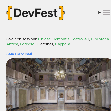
Sale con sessioni:
Chiesa
,
Demontis
,
Teatro
,
40
,
Biblioteca
Antica
,
Periodici
, Cardinali,
Cappella
.
Sala Cardinali