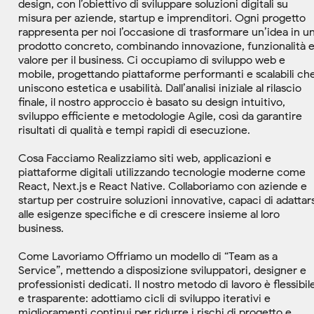
design, con l’obiettivo di sviluppare soluzioni digitali su
misura per aziende, startup e imprenditori. Ogni progetto
rappresenta per noi l’occasione di trasformare un’idea in u
prodotto concreto, combinando innovazione, funzionalità 
valore per il business. Ci occupiamo di sviluppo web e
mobile, progettando piattaforme performanti e scalabili ch
uniscono estetica e usabilità. Dall’analisi iniziale al rilascio
finale, il nostro approccio è basato su design intuitivo,
sviluppo efficiente e metodologie Agile, così da garantire
risultati di qualità e tempi rapidi di esecuzione.
Cosa Facciamo Realizziamo siti web, applicazioni e
piattaforme digitali utilizzando tecnologie moderne come
React, Next.js e React Native. Collaboriamo con aziende e
startup per costruire soluzioni innovative, capaci di adattar
alle esigenze specifiche e di crescere insieme al loro
business.
Come Lavoriamo Offriamo un modello di “Team as a
Service”, mettendo a disposizione sviluppatori, designer e
professionisti dedicati. Il nostro metodo di lavoro è flessibil
e trasparente: adottiamo cicli di sviluppo iterativi e
miglioramenti continui per ridurre i rischi di progetto e